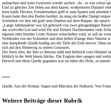
aufmachen und seine Genossen wieder suchen - da - es war schon spät 
Und zu gleicher Zeit fielen aus dem klaren, wolkenlosen Himmel viele
leere kahle Flecken. Freudetrunken griff er zum Spaten und arbeitete 
Kaum hatte dies den Boden berührt, da stieg ein heißer Dampf empor u
Schönheit vor ihm mit gold´nem Diadem auf dem Haupte, die sprach 
„Lange Jahrhunderte war ich gefesselt von zwei griesgrämigen Riesen u
das wertvollst Gut und wird Dir und Deinen Nachkommen viele Schätze 
eigenen oder fremder Leute Nutzen wirtschaften wird, so soll sie vers
Verblendet von der Schönheit und dem hellen Klange ihrer Stimme war
eine dampfende Quelle kräftig aus der Tiefe der Erde hervor. Ohne no
sich auf den Heimweg zu seinen Genossen.
Der Stern aber, der ihm so überaus mild und liebreich vom Himmel str
fröhlich in die Welt hinein blickte. Die Englein aber sangen und ver
Dieweil nun diese Quelle gegraben war im Jahre des Heils, so nannte 
****
Quelle: Aus der Heimat. Sagen und Märchen der Halloren. Von Franz
Weitere Beiträge dieser Rubrik