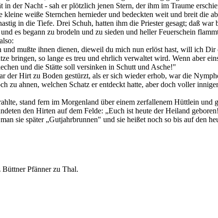
in der Nacht - sah er plötzlich jenen Stern, der ihm im Traume erschi
 kleine weiße Sternchen hernieder und bedeckten weit und breit die abg
hastig in die Tiefe. Drei Schuh, hatten ihm die Priester gesagt; daß war
nd es begann zu brodeln und zu sieden und heller Feuerschein flammte a
also:
nd mußte ihnen dienen, dieweil du mich nun erlöst hast, will ich Dir d
bringen, so lange es treu und ehrlich verwaltet wird. Wenn aber einst 
iechen und die Stätte soll versinken in Schutt und Asche!"
 der Hirt zu Boden gestürzt, als er sich wieder erhob, war die Nymphe
ch zu ahnen, welchen Schatz er entdeckt hatte, aber doch voller innige
ahlte, stand fern im Morgenland über einem zerfallenem Hüttlein und gl
kündeten den Hirten auf dem Felde: „Euch ist heute der Heiland geboren
man sie später „Gutjahrbrunnen" und sie heißet noch so bis auf den he
 Büttner Pfänner zu Thal.