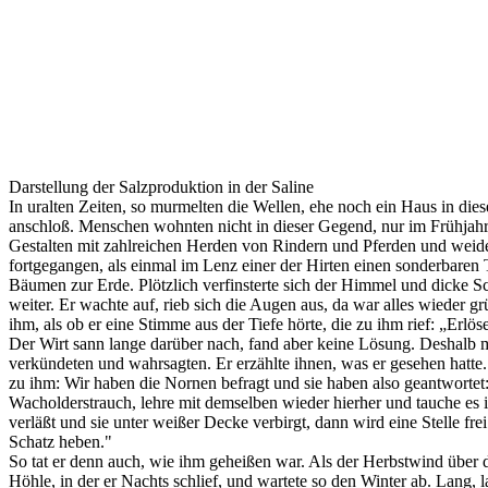
Darstellung der Salzproduktion in der Saline
In uralten Zeiten, so murmelten die Wellen, ehe noch ein Haus in dies
anschloß. Menschen wohnten nicht in dieser Gegend, nur im Frühjah
Gestalten mit zahlreichen Herden von Rindern und Pferden und weidete
fortgegangen, als einmal im Lenz einer der Hirten einen sonderbaren 
Bäumen zur Erde. Plötzlich verfinsterte sich der Himmel und dicke Schn
weiter. Er wachte auf, rieb sich die Augen aus, da war alles wieder 
ihm, als ob er eine Stimme aus der Tiefe hörte, die zu ihm rief: „Erl
Der Wirt sann lange darüber nach, fand aber keine Lösung. Deshalb 
verkündeten und wahrsagten. Er erzählte ihnen, was er gesehen hatte.
zu ihm: Wir haben die Nornen befragt und sie haben also geantworte
Wacholderstrauch, lehre mit demselben wieder hierher und tauche es in
verläßt und sie unter weißer Decke verbirgt, dann wird eine Stelle fre
Schatz heben."
So tat er denn auch, wie ihm geheißen war. Als der Herbstwind über die 
Höhle, in der er Nachts schlief, und wartete so den Winter ab. Lang,