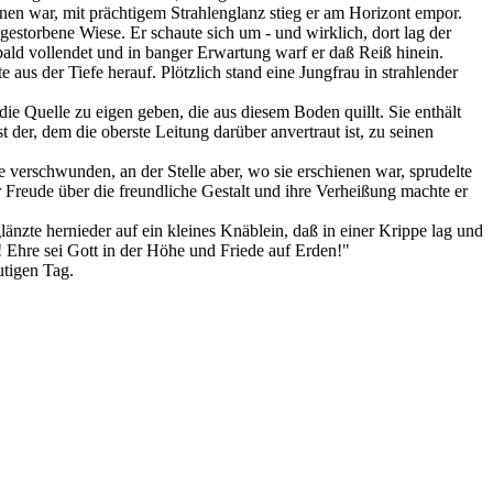
enen war, mit prächtigem Strahlenglanz stieg er am Horizont empor.
estorbene Wiese. Er schaute sich um - und wirklich, dort lag der
 bald vollendet und in banger Erwartung warf er daß Reiß hinein.
us der Tiefe herauf. Plötzlich stand eine Jungfrau in strahlender
ie Quelle zu eigen geben, die aus diesem Boden quillt. Sie enthält
der, dem die oberste Leitung darüber anvertraut ist, zu seinen
 verschwunden, an der Stelle aber, wo sie erschienen war, sprudelte
r Freude über die freundliche Gestalt und ihre Verheißung machte er
änzte hernieder auf ein kleines Knäblein, daß in einer Krippe lag und
! Ehre sei Gott in der Höhe und Friede auf Erden!"
utigen Tag.