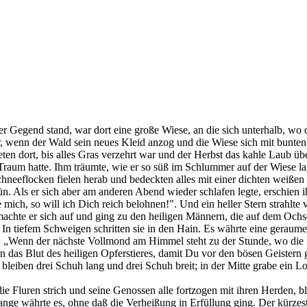
er Gegend stand, war dort eine große Wiese, an die sich unterhalb, wo 
r, wenn der Wald sein neues Kleid anzog und die Wiese sich mit bunt
n dort, bis alles Gras verzehrt war und der Herbst das kahle Laub über
Traum hatte. Ihm träumte, wie er so süß im Schlummer auf der Wiese la
eeflocken fielen herab und bedeckten alles mit einer dichten weißen Dec
grün. Als er sich aber am anderen Abend wieder schlafen legte, erschi
öse mich, so will ich Dich reich belohnen!". Und ein heller Stern strah
machte er sich auf und ging zu den heiligen Männern, die auf dem Oc
 In tiefem Schweigen schritten sie in den Hain. Es währte eine geraume
t: „Wenn der nächste Vollmond am Himmel steht zu der Stunde, wo die
 das Blut des heiligen Opferstieres, damit Du vor den bösen Geistern g
i bleiben drei Schuh lang und drei Schuh breit; in der Mitte grabe ein L
Fluren strich und seine Genossen alle fortzogen mit ihren Herden, blieb 
 lange währte es, ohne daß die Verheißung in Erfüllung ging. Der kürze