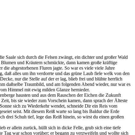
die Saale sich durch die Felsen zwängt, ein dichter und großer Wald
en Blumen und Kräutern schmückte, dann kamen große kräftige
 die abgestorbenen Fluren jagte. So war es viele viele Jahre
g, daß alles um ihn verdorrte und das grüne Laub fiele welk von den
ke, nur die Stelle auf der er lag, blieb frei und blühte herrlich
en ihm daßselbe Traumbild, und am folgenden Abend wieder, nur war es
lte vom Himmel mit ewig milden Glanze hernieder.
hsenberge hausten und aus dem Rauschen der Eichen die Zukunft
 Zeit, bis sie wieder zum Vorschein kamen, dann sprach der Älteste
 Sonne sich zu Wiederkehr wendet, schneide Dir ein Reis vom
eseiet seist. Mit diesem Reiß warte so lang bis Baldur die Erde
och drei Schuh tief, lege das Reiß hinein, so wirst du einen großen
er allein zurück, hüllt sich in dicke Felle, grub sich eine tiefe
ste Tag war schon vorüber; er begann zu verzweifeln und wollte sich